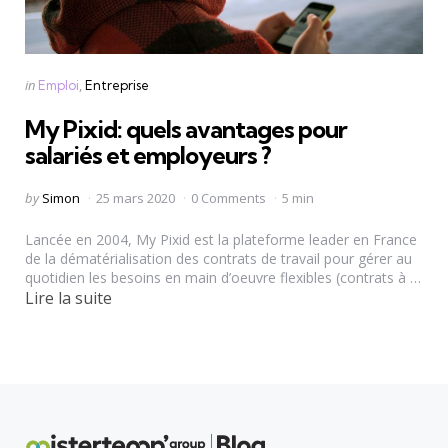
Categories
Posted
in
Emploi
Entreprise
in
My Pixid: quels avantages pour
salariés et employeurs ?
Posted
by
Simon
25 mars 2020
0 Comments
5 min
by
Lancée en 2004, My Pixid est la plateforme leader en France
de la dématérialisation des contrats de travail pour gérer au
quotidien les besoins en main d’oeuvre flexibles (contrats à …
Lire la suite