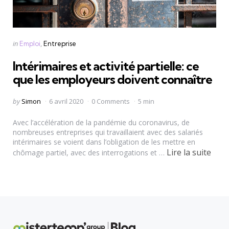
Categories
Posted
in
Emploi
Entreprise
in
Intérimaires et activité partielle: ce
que les employeurs doivent connaître
Posted
by
Simon
6 avril 2020
0 Comments
5 min
by
Avec l’accélération de la pandémie du coronavirus, de
nombreuses entreprises qui travaillaient avec des salariés
intérimaires se voient dans l’obligation de les mettre en
Lire la suite
chômage partiel, avec des interrogations et …