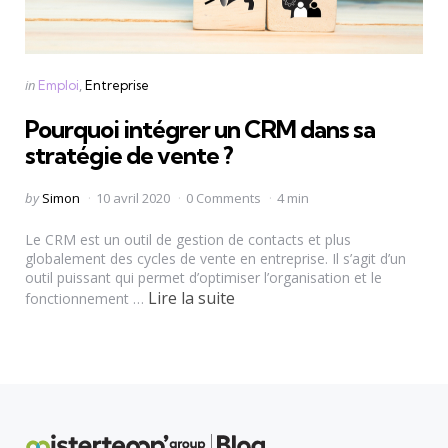
Categories
Posted
in
Emploi
Entreprise
in
Pourquoi intégrer un CRM dans sa
stratégie de vente ?
Posted
by
Simon
10 avril 2020
0 Comments
4 min
by
Le CRM est un outil de gestion de contacts et plus
globalement des cycles de vente en entreprise. Il s’agit d’un
outil puissant qui permet d’optimiser l’organisation et le
Lire la suite
fonctionnement …