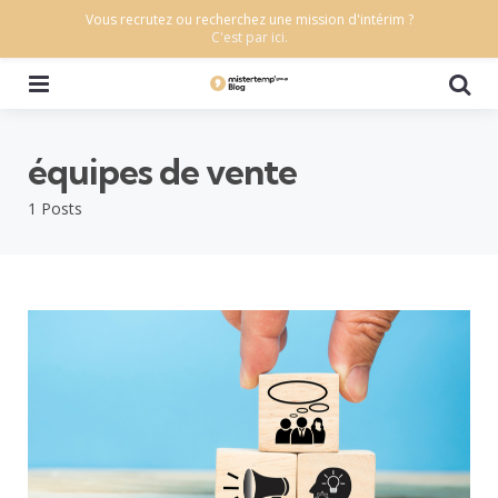
Vous recrutez ou recherchez une mission d'intérim ?
C'est par ici.
Menu
Se
équipes de vente
1 Posts