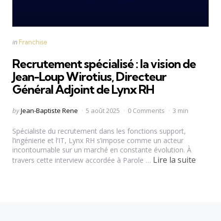
Categories
Posted
in
Franchise
in
Recrutement spécialisé : la vision de
Jean-Loup Wirotius, Directeur
Général Adjoint de Lynx RH
Posted
by
Jean-Baptiste Rene
5 août 2025
0 Comments
3 min
by
Spécialiste du recrutement dans les fonctions support,
l’ingénierie et l’IT, Lynx RH s’impose comme un acteur
incontournable sur un marché en constante évolution. À
Lire la suite
travers cette interview accordée à Parole …