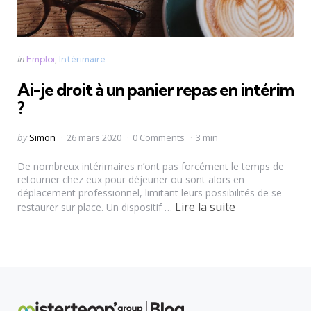
Categories
Posted
in
Emploi
Intérimaire
in
Ai-je droit à un panier repas en intérim
?
Posted
by
Simon
26 mars 2020
0 Comments
3 min
by
De nombreux intérimaires n’ont pas forcément le temps de
retourner chez eux pour déjeuner ou sont alors en
déplacement professionnel, limitant leurs possibilités de se
Lire la suite
restaurer sur place. Un dispositif …