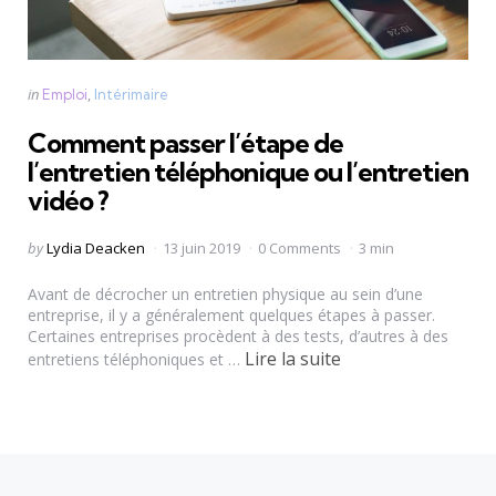
Categories
Posted
in
Emploi
Intérimaire
in
Comment passer l’étape de
l’entretien téléphonique ou l’entretien
vidéo ?
Posted
by
Lydia Deacken
13 juin 2019
0 Comments
3 min
by
Avant de décrocher un entretien physique au sein d’une
entreprise, il y a généralement quelques étapes à passer.
Certaines entreprises procèdent à des tests, d’autres à des
Lire la suite
entretiens téléphoniques et …