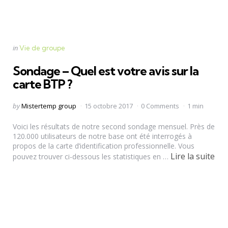
Categories
Posted
in
Vie de groupe
in
Sondage – Quel est votre avis sur la
carte BTP ?
Posted
by
Mistertemp group
15 octobre 2017
0 Comments
1 min
by
Voici les résultats de notre second sondage mensuel. Près de
120.000 utilisateurs de notre base ont été interrogés à
propos de la carte d’identification professionnelle. Vous
Lire la suite
pouvez trouver ci-dessous les statistiques en …