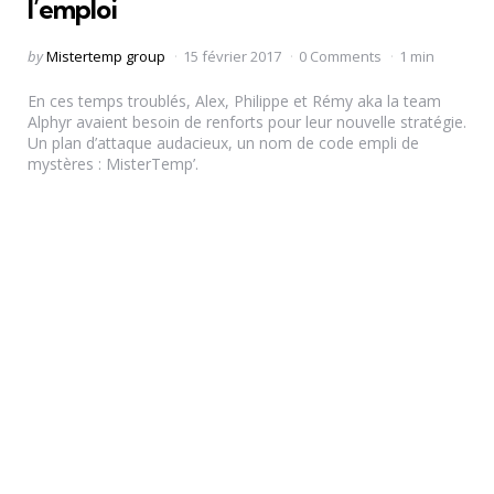
l’emploi
Posted
by
Mistertemp group
15 février 2017
0 Comments
1 min
by
En ces temps troublés, Alex, Philippe et Rémy aka la team
Alphyr avaient besoin de renforts pour leur nouvelle stratégie.
Un plan d’attaque audacieux, un nom de code empli de
mystères : MisterTemp’.