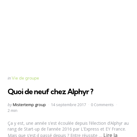
Categories
Posted
in
Vie de groupe
in
Quoi de neuf chez Alphyr ?
Posted
by
Mistertemp group
14 septembre 2017
0 Comments
by
2 min
Ça y est, une année s’est écoulée depuis l’élection d’Alphyr au
rang de Start-up de l’année 2016 par L’Express et EY France.
Lire la
Mais que s’est-il passé depuis ? Entre réussite …