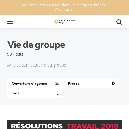
Vous recrutez ou recherchez une mission d'intérim ?
C'est par ici.
Menu
Se
Vie de groupe
90 Posts
Articles sur l’actualité du groupe.
Ouverture d'agence
Presse
36
12
Tech
12