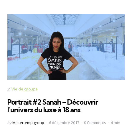
Categories
Posted
in
Vie de groupe
in
Portrait #2 Sanah – Découvrir
l’univers du luxe à 18 ans
Posted
by
Mistertemp group
6 décembre 2017
0 Comments
4 min
by