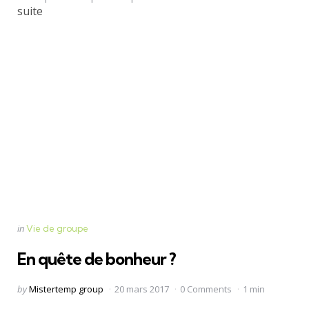
suite
Categories
Posted
in
Vie de groupe
in
En quête de bonheur ?
Posted
by
Mistertemp group
20 mars 2017
0 Comments
1 min
by