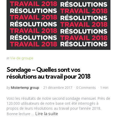
Categories
Posted
in
Vie de groupe
in
Sondage – Quelles sont vos
résolutions au travail pour 2018
Posted
by
Mistertemp group
21 décembre 2017
0 Comments
1 min
by
Voici les résultats de notre second sondage mensuel. Près de
120.000 utilisateurs de notre base ont été interrogés à
propos de leurs résolutions au travail pour l’année 2018.
Lire la suite
Bonne lecture …