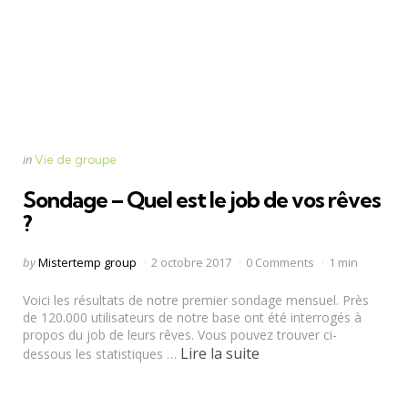
Categories
Posted
in
Vie de groupe
in
Sondage – Quel est le job de vos rêves
?
Posted
by
Mistertemp group
2 octobre 2017
0 Comments
1 min
by
Voici les résultats de notre premier sondage mensuel. Près
de 120.000 utilisateurs de notre base ont été interrogés à
propos du job de leurs rêves. Vous pouvez trouver ci-
Lire la suite
dessous les statistiques …