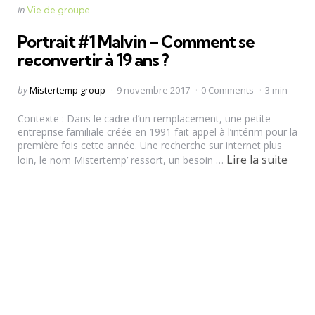
Categories
Posted
in
Vie de groupe
in
Portrait #1 Malvin – Comment se
reconvertir à 19 ans ?
Posted
by
Mistertemp group
9 novembre 2017
0 Comments
3 min
by
Contexte : Dans le cadre d’un remplacement, une petite
entreprise familiale créée en 1991 fait appel à l’intérim pour la
première fois cette année. Une recherche sur internet plus
Lire la suite
loin, le nom Mistertemp’ ressort, un besoin …