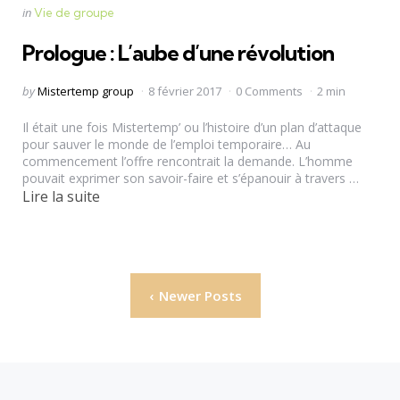
Categories
Posted
in
Vie de groupe
in
Prologue : L’aube d’une révolution
Posted
by
Mistertemp group
8 février 2017
0 Comments
2 min
by
Il était une fois Mistertemp’ ou l’histoire d’un plan d’attaque
pour sauver le monde de l’emploi temporaire… Au
commencement l’offre rencontrait la demande. L’homme
pouvait exprimer son savoir-faire et s’épanouir à travers …
Lire la suite
Navigation
Newer Posts
des
articles