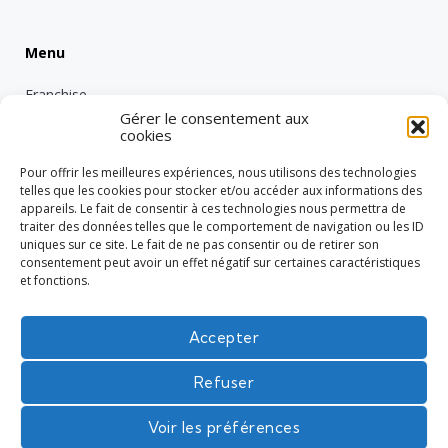
Menu
Franchise
Gérer le consentement aux
Emploi
cookies
Entreprise
Pour offrir les meilleures expériences, nous utilisons des technologies
Intérimaire
telles que les cookies pour stocker et/ou accéder aux informations des
appareils. Le fait de consentir à ces technologies nous permettra de
Nos engagements RSE
traiter des données telles que le comportement de navigation ou les ID
uniques sur ce site. Le fait de ne pas consentir ou de retirer son
Vie de groupe
consentement peut avoir un effet négatif sur certaines caractéristiques
Réglementation
et fonctions.
Tech
Accepter
Refuser
L'intérim en toute confiance
Voir les préférences