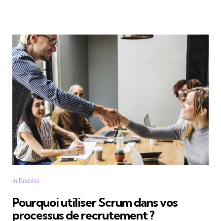
Categories
Posted
in
Emploi
in
Pourquoi utiliser Scrum dans vos
processus de recrutement ?