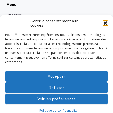
Menu
Franchise
Gérer le consentement aux
Emploi
cookies
Entreprise
Pour offrir les meilleures expériences, nous utilisons des technologies
Intérimaire
telles que les cookies pour stocker et/ou accéder aux informations des
appareils. Le fait de consentir à ces technologies nous permettra de
Nos engagements RSE
traiter des données telles que le comportement de navigation ou les ID
uniques sur ce site. Le fait de ne pas consentir ou de retirer son
Vie de groupe
consentement peut avoir un effet négatif sur certaines caractéristiques
Réglementation
et fonctions.
Tech
Accepter
Refuser
L'intérim en toute confiance
Voir les préférences
Politique de confidentialité