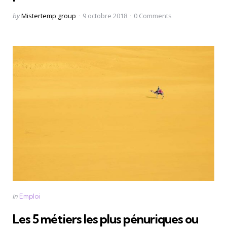
Posted
by
Mistertemp group
9 octobre 2018
0
Comments
by
Categories
Posted
in
Emploi
in
Les 5 métiers les plus pénuriques ou