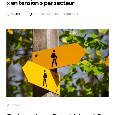
« en tension » par secteur
Posted
by
Mistertemp group
8 mai 2018
0
Comments
by
Categories
Posted
in
Emploi
in