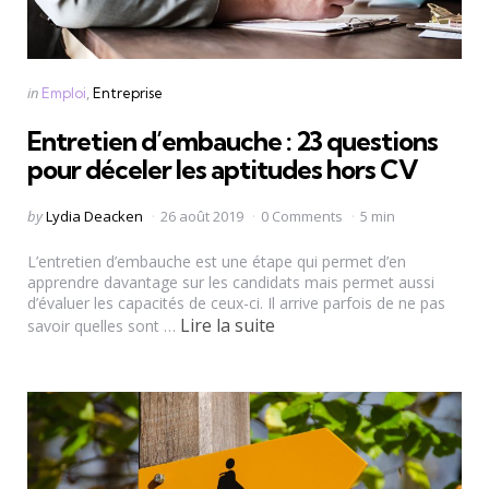
Categories
Posted
in
Emploi
Entreprise
in
Entretien d’embauche : 23 questions
pour déceler les aptitudes hors CV
Posted
by
Lydia Deacken
26 août 2019
0 Comments
5 min
by
L’entretien d’embauche est une étape qui permet d’en
apprendre davantage sur les candidats mais permet aussi
d’évaluer les capacités de ceux-ci. Il arrive parfois de ne pas
Lire la suite
savoir quelles sont …