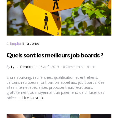
Categories
Posted
in
Emploi
Entreprise
in
Quels sont les meilleurs job boards ?
Posted
by
Lydia Deacken
16 août 2019
0 Comments
4 min
by
Entre sourcing, recherches, qualification et entretiens,
certains recruteurs font parfois appel aux job boards. Ces
sites internet spécialisés proposent aux recruteurs,
gratuitement ou moyennant un paiement, de diffuser des
Lire la suite
offres …