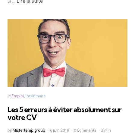
Lire la suite
Si …
Categories
Posted
in
Emploi
Intérimaire
in
Les 5 erreurs à éviter absolument sur
votre CV
Posted
by
Mistertemp group
6 juin 2019
0 Comments
3 min