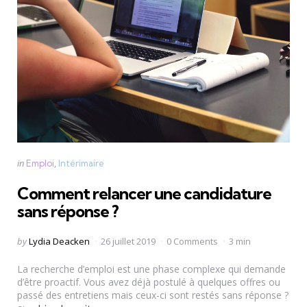
Categories
Posted
in
Emploi
Intérimaire
in
Comment relancer une candidature
sans réponse ?
Posted
by
Lydia Deacken
26 juillet 2019
0 Comments
3 min
by
La recherche d’emploi est une phase complexe qui demande
d’être proactif. Vous avez déjà postulé à quelques offres ou
passé des entretiens mais ceux-ci sont restés sans réponse ?