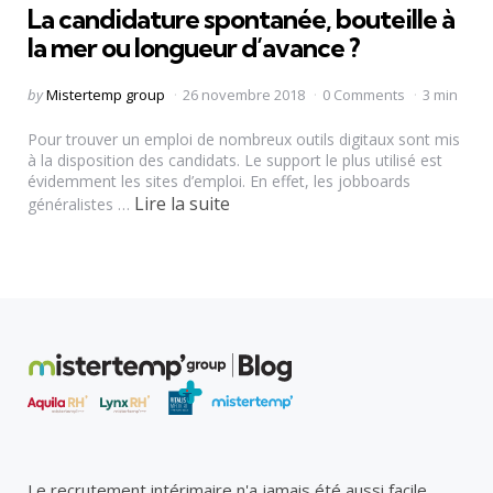
La candidature spontanée, bouteille à
la mer ou longueur d’avance ?
Posted
by
Mistertemp group
26 novembre 2018
0 Comments
3 min
by
Pour trouver un emploi de nombreux outils digitaux sont mis
à la disposition des candidats. Le support le plus utilisé est
évidemment les sites d’emploi. En effet, les jobboards
Lire la suite
généralistes …
Le recrutement intérimaire n'a jamais été aussi facile