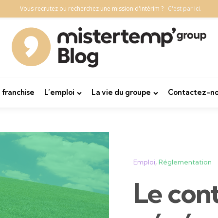
Vous recrutez ou recherchez une mission d'intérim ?
C'est par ici.
 franchise
L’emploi
La vie du groupe
Contactez-no
Categories
Emploi
Réglementation
Le cont