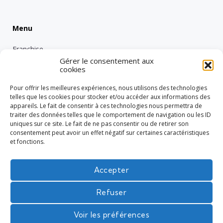
Menu
Franchise
Gérer le consentement aux
Emploi
cookies
Entreprise
Pour offrir les meilleures expériences, nous utilisons des technologies
Intérimaire
telles que les cookies pour stocker et/ou accéder aux informations des
appareils. Le fait de consentir à ces technologies nous permettra de
Nos engagements RSE
traiter des données telles que le comportement de navigation ou les ID
uniques sur ce site. Le fait de ne pas consentir ou de retirer son
Vie de groupe
consentement peut avoir un effet négatif sur certaines caractéristiques
Réglementation
et fonctions.
Tech
Accepter
Refuser
L'intérim en toute confiance
Voir les préférences