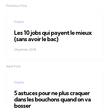
navigation
Previous Post
Emploi
Les 10 jobs qui payent le mieux
(sans avoir le bac)
24 janvier 2018
Next Post
Emploi
5 astuces pour ne plus craquer
dans les bouchons quand on va
bosser