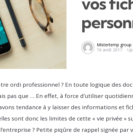
vos fic
person
Posted
Mistertemp group
16 août 2017
Up
by
tre ordi professionnel ? En toute logique des d
ais pas que … En effet, à force d’utiliser quotidi
avons tendance à y laisser des informations et fic
les sont donc les limites de cette « vie privée » s
’entreprise ? Petite piqûre de rappel signée par 