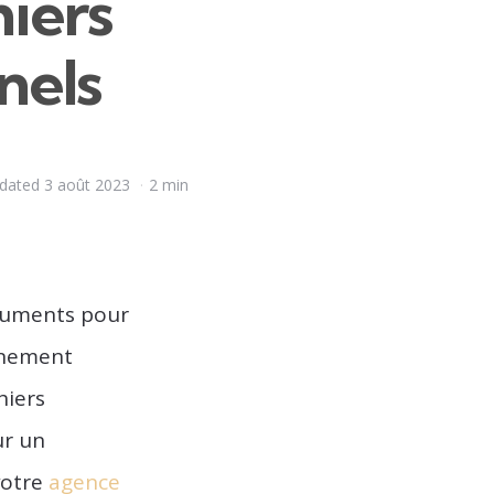
hiers
nels
dated
3 août 2023
2 min
ocuments pour
ennement
hiers
ur un
votre
agence