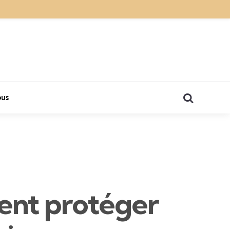
Search
us
nt protéger