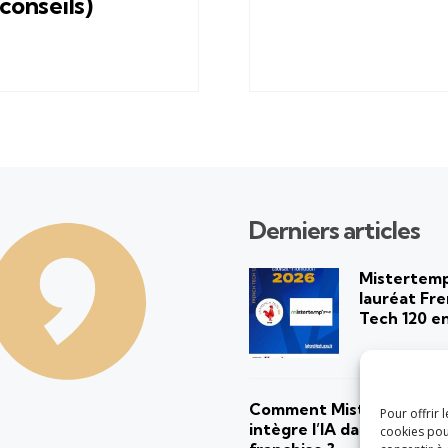
 conseils)
Derniers articles
Mistertem
lauréat Fr
Tech 120 e
Comment Mistertemp’ G
Pour offrir 
intègre l’IA dans ses rés
cookies pou