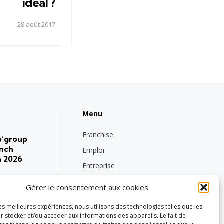
idéal ?
28 août 2017
Menu
Franchise
p’group
ench
Emploi
n 2026
Entreprise
Intérimaire
Gérer le consentement aux cookies
Nos engagements RSE
roup
les meilleures expériences, nous utilisons des technologies telles que les
Vie de groupe
eaux de
r stocker et/ou accéder aux informations des appareils. Le fait de