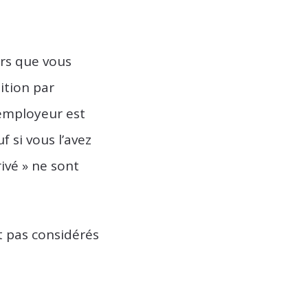
ors que vous
sition par
 employeur est
f si vous l’avez
ivé » ne sont
nt pas considérés