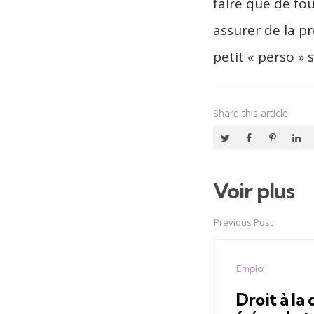
faire que de fou
assurer de la pr
petit « perso »
Share
this article
Voir plus
Post
navigation
Previous Post
Emploi
Droit à la