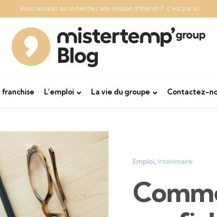
Vous recrutez ou recherchez une mission d'intérim ?
C'est par ici.
 franchise
L’emploi
La vie du groupe
Contactez-no
Categories
Emploi
Intérimaire
Comme