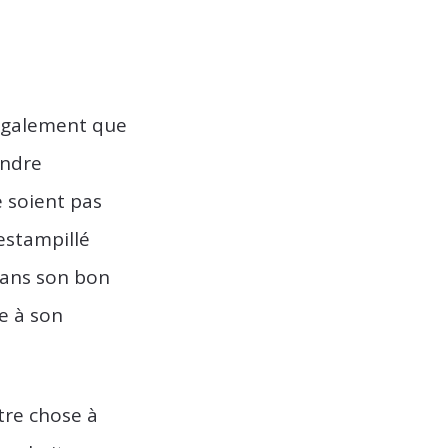
 également que
endre
e soient pas
 estampillé
dans son bon
ve à son
tre chose à