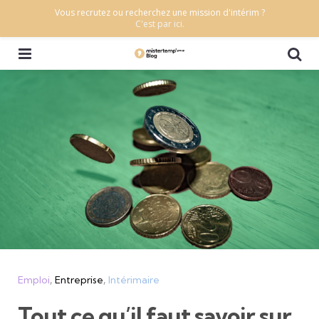
Vous recrutez ou recherchez une mission d'intérim ?
C'est par ici.
Menu
Se
Categories
Emploi
Entreprise
Intérimaire
Tout ce qu’il faut savoir sur