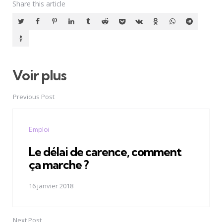
Share
this article
Voir plus
Post
navigation
Previous Post
Emploi
Le délai de carence, comment
ça marche ?
16 janvier 2018
Next Post