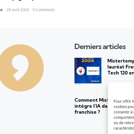
ne
29 avril 2024
0
Comments
Derniers articles
Mistertem
lauréat Fr
Tech 120 e
Comment Mistertemp’ G
Pour offrir 
intègre l’IA dans ses rés
cookies pou
franchise ?
consentir à
comportement
ou de retire
caractéristi