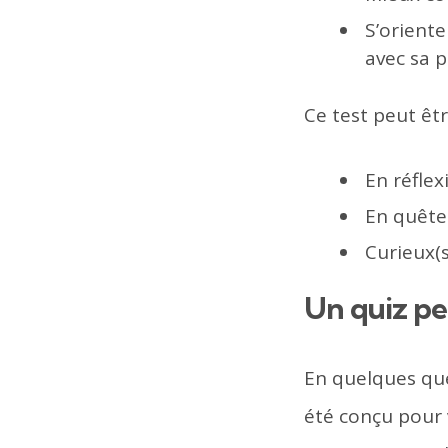
S’orient
avec sa 
Ce test peut êtr
En réflex
En quête
Curieux(
Un quiz pe
En quelques ques
été conçu pour 