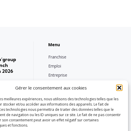
Menu
Franchise
p’group
ench
Emploi
n 2026
Entreprise
Intérimaire
Gérer le consentement aux cookies
Nos engagements RSE
roup
les meilleures expériences, nous utilisons des technologies telles que les
Vie de groupe
eaux de
r stocker et/ou accéder aux informations des appareils. Le fait de
 ces technologies nous permettra de traiter des données telles que le
Réglementation
 de navigation ou les ID uniques sur ce site. Le fait de ne pas consentir
Tech
r son consentement peut avoir un effet négatif sur certaines
ques et fonctions.