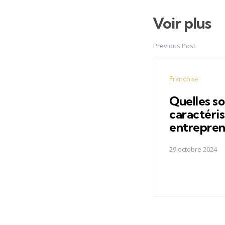
Voir plus
Post
navigation
Previous Post
Franchise
Quelles so
caractéris
entrepren
29 octobre 2024