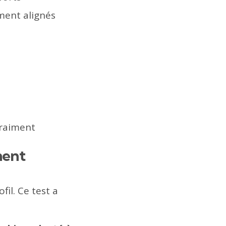
ment alignés
vraiment
ment
il. Ce test a