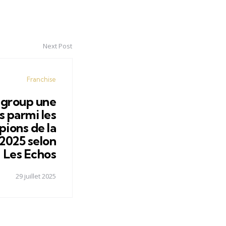
Next Post
Franchise
 group une
s parmi les
ions de la
2025 selon
Les Echos
29 juillet 2025