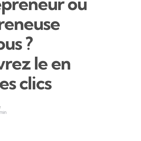
epreneur ou
reneuse
ous ?
rez le en
s clics
e
min