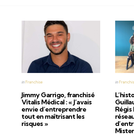
Categories
Categorie
Posted
Posted
in
in
Franchise
Franchi
in
in
Jimmy Garrigo, franchisé
L’hist
Vitalis Médical : « J’avais
Guilla
envie d’entreprendre
Régis 
tout en maîtrisant les
réseau
risques »
d’entr
Miste