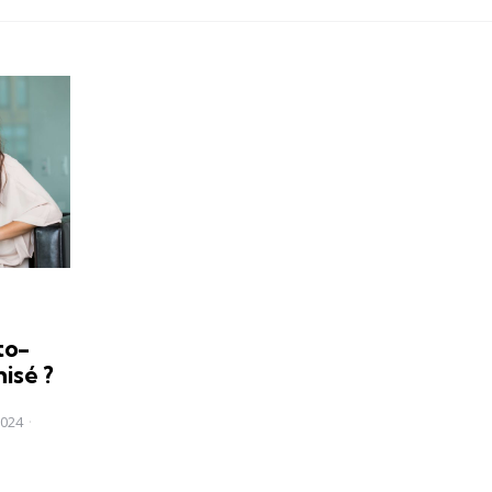
to-
isé ?
2024