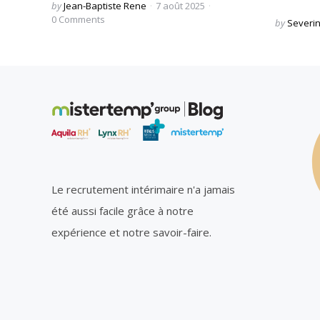
Posted
by
Jean-Baptiste Rene
7 août 2025
by
0
Comments
Posted
by
Severi
by
Le recrutement intérimaire n'a jamais
été aussi facile grâce à notre
expérience et notre savoir-faire.