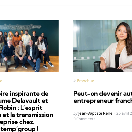
s
Categories
Posted
in
se
Franchise
in
oire inspirante de
Peut-on devenir au
ume Delavault et
entrepreneur franch
Robin : L’esprit
Posted
by
Jean-Baptiste Rene
26 avril 
 et la transmission
by
0
Comments
eprise chez
rtemp’group !