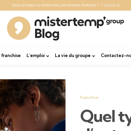
Vous recrutez ou recherchez une mission d'intérim ?
C'est par ici.
 franchise
L’emploi
La vie du groupe
Contactez-no
Categories
Franchise
Quel t