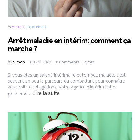
Categories
Posted
in
Emploi
Intérimaire
in
Arrêt maladie en intérim: comment ça
marche ?
Posted
by
Simon
6 avril 2020
0 Comments
4 min
by
Si vous êtes un salarié intérimaire et tombez malade, c’est
souvent un peu le parcours du combattant pour connaître
vos droits et obligations. Votre agence d’intérim est en
Lire la suite
général à …