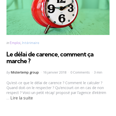
Categories
Posted
in
Emploi
Intérimaire
in
Le délai de carence, comment ça
marche ?
Posted
by
Mistertemp group
16 janvier 2018
0 Comments
3 min
by
Qu’est-ce que le délai de carence ? Comment le calculer ?
Quand doit-on le respecter ? Qu’encourt-on en cas de non
respect ? Voici un petit récap’ proposé par l’agence d’intérim
Lire la suite
…