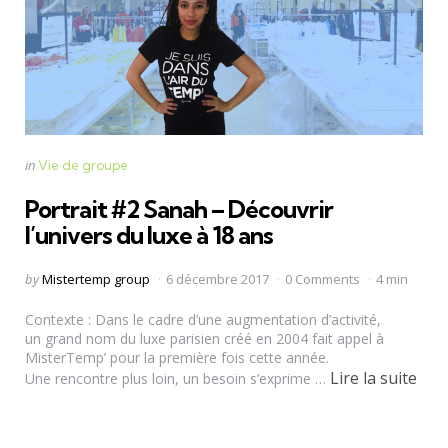
Categories
Posted
in
Vie de groupe
in
Portrait #2 Sanah – Découvrir
l’univers du luxe à 18 ans
Posted
by
Mistertemp group
6 décembre 2017
0 Comments
4 min
by
Contexte : Dans le cadre d’une augmentation d’activité,
un grand nom du luxe parisien créé en 2004 fait appel à
MisterTemp’ pour la première fois cette année.
Lire la suite
Une rencontre plus loin, un besoin s’exprime …