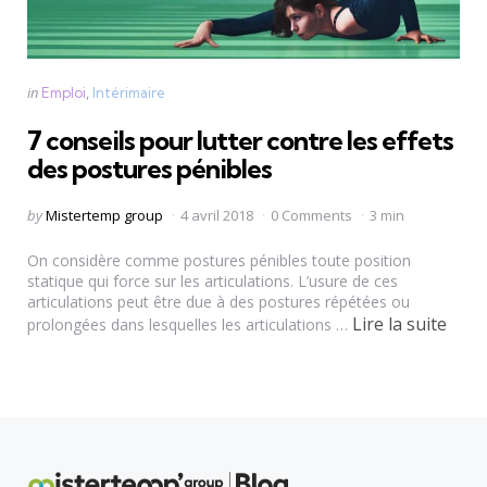
Categories
Posted
in
Emploi
Intérimaire
in
7 conseils pour lutter contre les effets
des postures pénibles
Posted
by
Mistertemp group
4 avril 2018
0 Comments
3 min
by
On considère comme postures pénibles toute position
statique qui force sur les articulations. L’usure de ces
articulations peut être due à des postures répétées ou
Lire la suite
prolongées dans lesquelles les articulations …