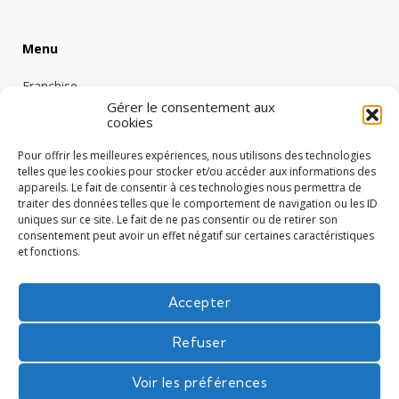
Menu
Franchise
Gérer le consentement aux
Emploi
cookies
Entreprise
Pour offrir les meilleures expériences, nous utilisons des technologies
Intérimaire
telles que les cookies pour stocker et/ou accéder aux informations des
appareils. Le fait de consentir à ces technologies nous permettra de
Nos engagements RSE
traiter des données telles que le comportement de navigation ou les ID
uniques sur ce site. Le fait de ne pas consentir ou de retirer son
Vie de groupe
consentement peut avoir un effet négatif sur certaines caractéristiques
Réglementation
et fonctions.
Tech
Accepter
Refuser
L'intérim en toute confiance
Voir les préférences