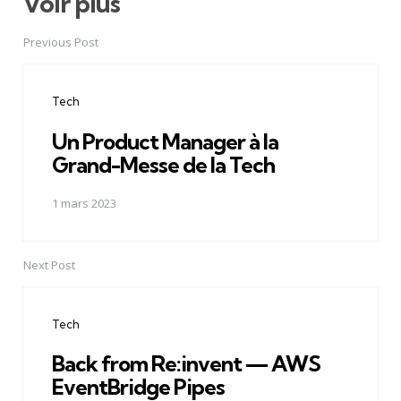
Voir plus
Post
navigation
Previous Post
Tech
Un Product Manager à la
Grand-Messe de la Tech
1 mars 2023
Next Post
Tech
Back from Re:invent — AWS
EventBridge Pipes