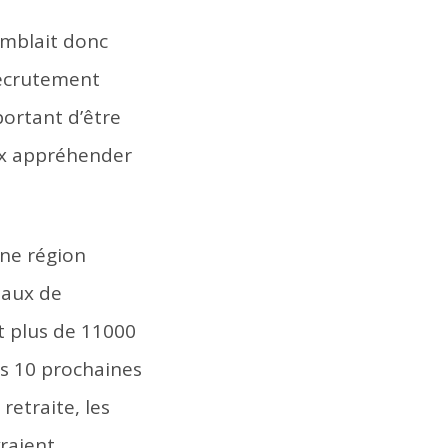
semblait donc
recrutement
portant d’être
ux appréhender
une région
taux de
t plus de 11000
es 10 prochaines
retraite, les
raient