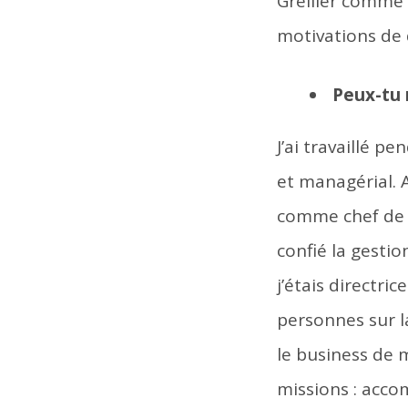
Grellier comme 
motivations de 
Peux-tu 
J’ai travaillé 
et managérial. 
comme chef de se
confié la gesti
j’étais directri
personnes sur l
le business de
missions : acco