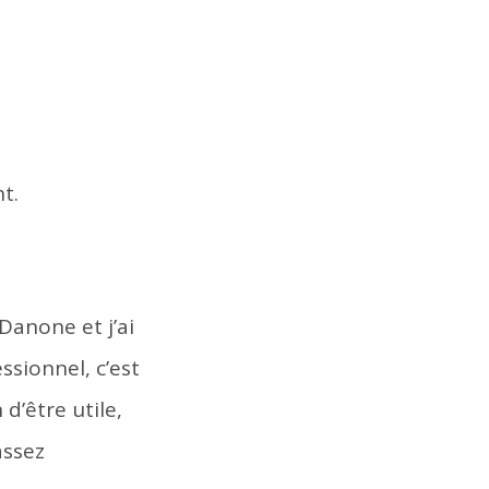
t.
Danone et j’ai
sionnel, c’est
d’être utile,
assez