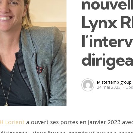
nouvel
Lynx R
l’inter
dirige
Posted
Mistertemp group
24 mai 2023
Upd
by
H Lorient
a ouvert ses portes en janvier 2023 ave