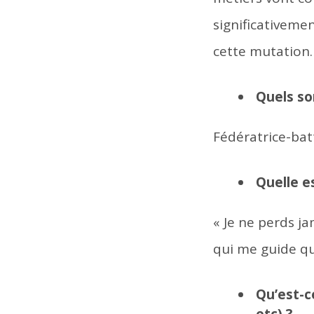
significativem
cette mutation.
Quels son
Fédératrice-bat
Quelle e
« Je ne perds ja
qui me guide q
Qu’est-c
etc) ?