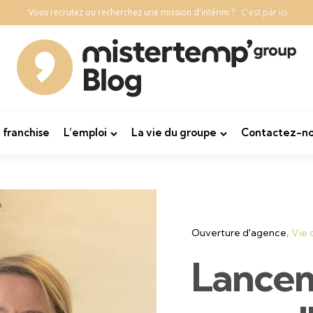
Vous recrutez ou recherchez une mission d'intérim ?
C'est par ici.
 franchise
L’emploi
La vie du groupe
Contactez-no
Categories
Ouverture d'agence
Vie 
Lancem