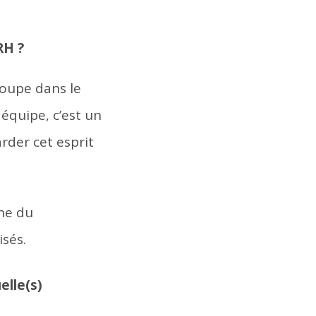
 RH ?
groupe dans le
 équipe, c’est un
rder cet esprit
ne du
isés.
elle(s)