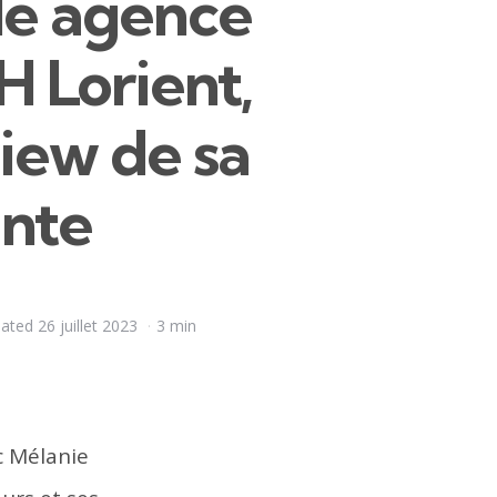
le agence
H Lorient,
view de sa
ante
ated
26 juillet 2023
3 min
c Mélanie