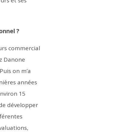
urs et ses
onnel ?
ours commercial
ez Danone
 Puis on m’a
rnières années
environ 15
 de développer
férentes
aluations,