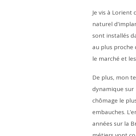
Je vis à Lorient
naturel d’impla
sont installés 
au plus proche
le marché et les
De plus, mon ter
dynamique sur l
chômage le plus
embauches. L’em
années sur la B
métiers vont co