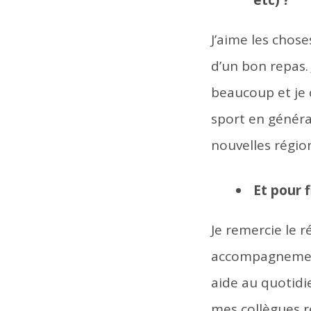
J’aime les chos
d’un bon repas.
beaucoup et je c
sport en général
nouvelles régio
Et pour f
Je remercie le r
accompagnement.
aide au quotidi
mes collègues 