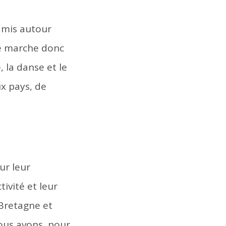
 amis autour
je marche donc
, la danse et le
ux pays, de
ur leur
ivité et leur
 Bretagne et
ous avons, pour