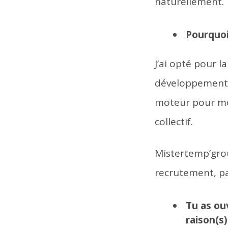
naturellement.
Pourquoi
J’ai opté pour l
développement de
moteur pour moi
collectif.
Mistertemp’grou
recrutement, par
Tu as ou
raison(s)