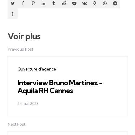
Voir plus
Post
navigation
Previous Post
Ouverture d'agence
Interview Bruno Martinez -
Aquila RH Cannes
24 mai 2023
Next Post