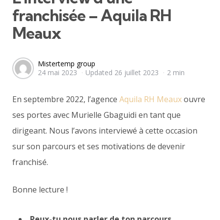
franchisée – Aquila RH
Meaux
Posted
Mistertemp group
24 mai 2023
Updated
26 juillet 2023
2 min
by
En septembre 2022, l’agence
Aquila RH Meaux
ouvre
ses portes avec Murielle Gbaguidi en tant que
dirigeant. Nous l’avons interviewé à cette occasion
sur son parcours et ses motivations de devenir
franchisé.
Bonne lecture !
Peux-tu nous parler de ton parcours