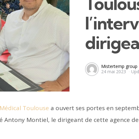
Toulou
l’inter
dirige
Posted
Mistertemp group
24 mai 2023
Upd
by
s Médical Toulouse
a ouvert ses portes en septemb
é Antony Montiel, le dirigeant de cette agence d