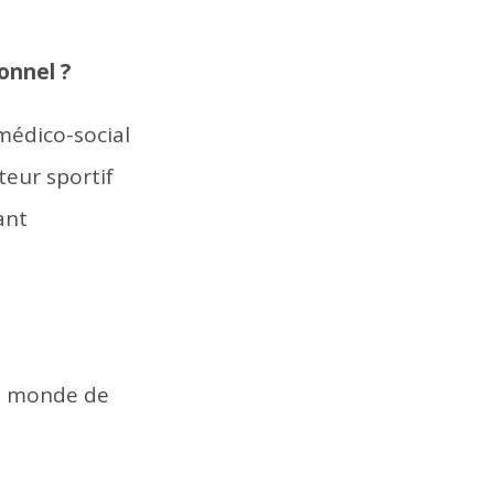
onnel ?
médico-social
teur sportif
ant
le monde de