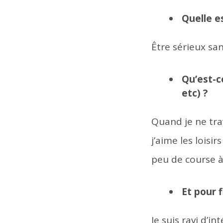
Quelle e
Être sérieux sa
Qu’est-c
etc) ?
Quand je ne tra
j’aime les loisi
peu de course à
Et pour f
Je suis ravi d’i