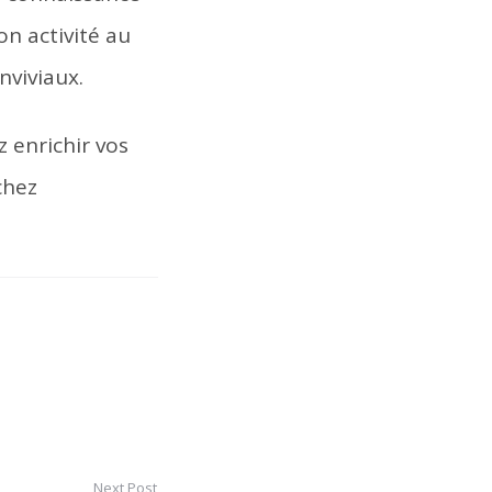
n activité au
nviviaux.
 enrichir vos
chez
Next Post