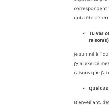
correspondent to
qui a été déter
Tu vas o
raison(s)
Je suis né à Tou
j’y ai exercé me
raisons que j’a
Quels son
Bienveillant, d