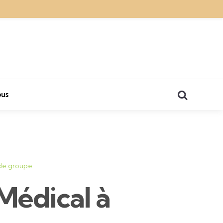
Search
us
de groupe
 Médical à