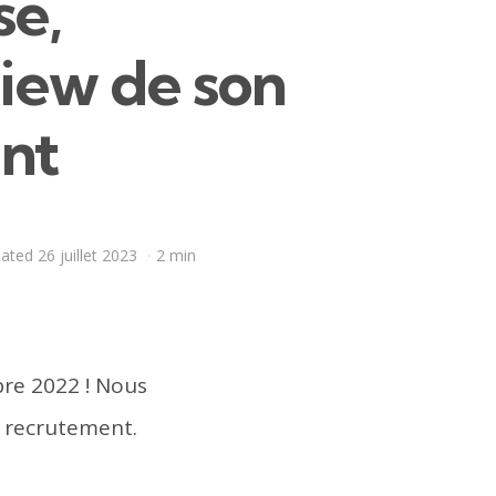
se,
view de son
ant
ated
26 juillet 2023
2 min
re 2022 ! Nous
e recrutement.