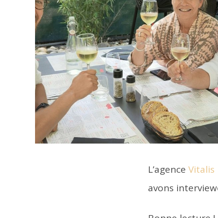
L’agence
Vitali
avons interview
Bonne lecture !