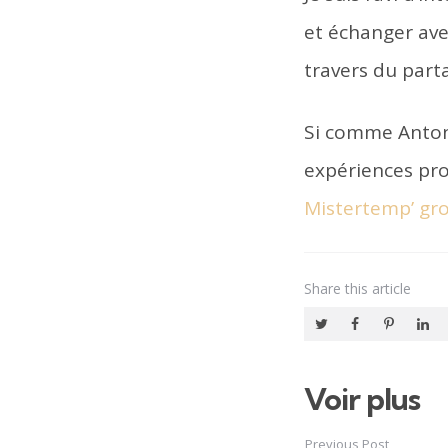
et échanger ave
travers du part
Si comme Antony
expériences pro
Mistertemp’ gr
Share
this article
Voir plus
Post
navigation
Previous Post