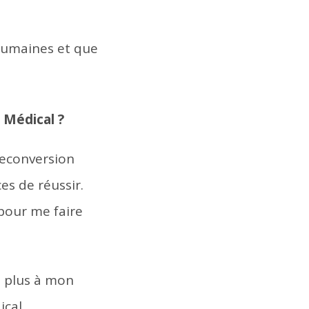
s humaines et que
s Médical ?
reconversion
es de réussir.
pour me faire
e plus à mon
ical