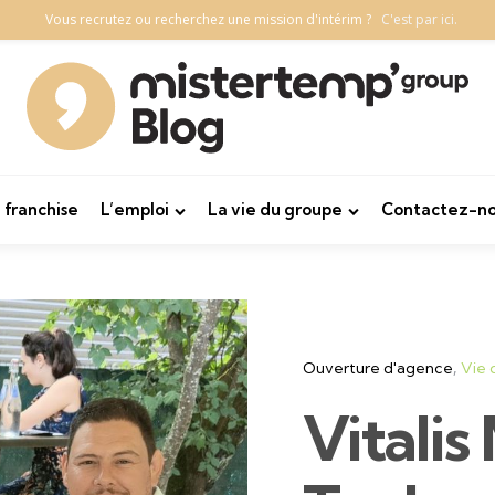
Vous recrutez ou recherchez une mission d'intérim ?
C'est par ici.
 franchise
L’emploi
La vie du groupe
Contactez-no
Categories
Ouverture d'agence
Vie 
Vitalis